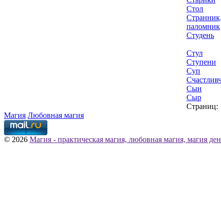
Стол
Странник
паломник
Студень
Стул
Ступени
Суп
Счастлив
Сын
Сыр
Страниц:
Магия
Любовная магия
© 2026
Магия - практическая магия, любовная магия, магия ден