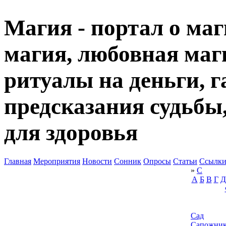
Магия - портал о маг
магия, любовная маги
ритуалы на деньги, г
предсказания судьбы
для здоровья
Главная
Мероприятия
Новости
Сонник
Опросы
Статьи
Ссылк
»
С
А
Б
В
Г
Д
Сад
Сапожни