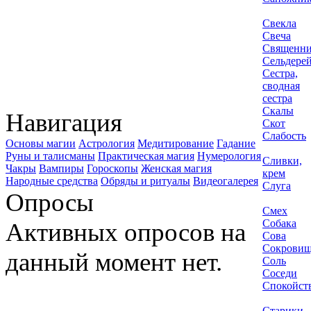
Свекла
Свеча
Священн
Сельдере
Сестра,
сводная
сестра
Скалы
Навигация
Скот
Слабость
Основы магии
Астрология
Медитирование
Гадание
Руны и талисманы
Практическая магия
Нумерология
Сливки,
Чакры
Вампиры
Гороскопы
Женская магия
крем
Народные средства
Обряды и ритуалы
Видеогалерея
Слуга
Опросы
Смех
Собака
Активных опросов на
Сова
Сокрови
данный момент нет.
Соль
Соседи
Спокойст
Старики