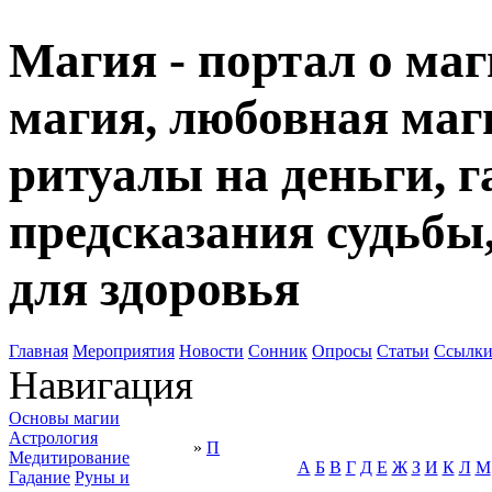
Магия - портал о маг
магия, любовная маги
ритуалы на деньги, г
предсказания судьбы
для здоровья
Главная
Мероприятия
Новости
Сонник
Опросы
Статьи
Ссылк
Навигация
Основы магии
Астрология
»
П
Медитирование
А
Б
В
Г
Д
Е
Ж
З
И
К
Л
М
Гадание
Руны и