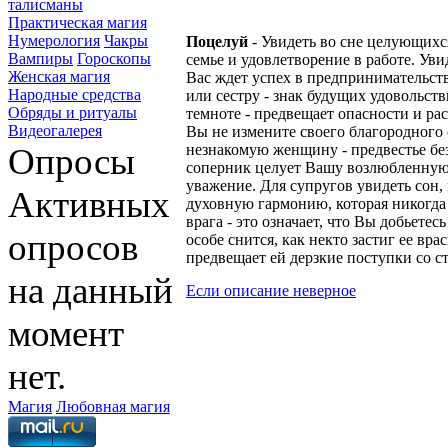
талисманы
Практическая магия
Нумерология
Чакры
Поцелуй
- Увидеть во сне целующихся
Вампиры
Гороскопы
семье и удовлетворение в работе. Уви
Женская магия
Вас ждет успех в предпринимательств
Народные средства
или сестру - знак будущих удовольс
Обряды и ритуалы
темноте - предвещает опасности и расп
Видеогалерея
Вы не измените своего благородного
Опросы
незнакомую женщину - предвестье без
соперник целует Вашу возлюбленную, 
уважение. Для супругов увидеть сон, 
Активных
духовную гармонию, которая никогда 
врага - это означает, что Вы добьете
опросов
особе снится, как некто застиг ее вра
предвещает ей дерзкие поступки со с
на данный
Если описание неверное
момент
нет.
Магия
Любовная магия