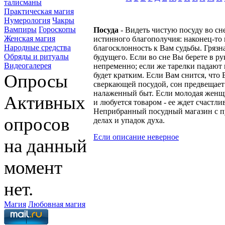
талисманы
Практическая магия
Нумерология
Чакры
Вампиры
Гороскопы
Посуда
- Видеть чистую посуду во сн
Женская магия
истинного благополучия: наконец-то 
Народные средства
благосклонность к Вам судьбы. Грязн
Обряды и ритуалы
будущего. Если во сне Вы берете в рук
Видеогалерея
непременно; если же тарелки падают 
Опросы
будет кратким. Если Вам снится, что
сверкающей посудой, сон предвещает
налаженный быт. Если молодая женщ
Активных
и любуется товаром - ее ждет счастл
Неприбранный посудный магазин с пу
опросов
делах и упадок духа.
Если описание неверное
на данный
момент
нет.
Магия
Любовная магия