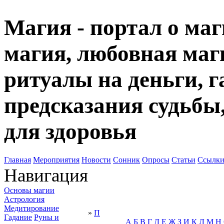
Магия - портал о маг
магия, любовная маги
ритуалы на деньги, г
предсказания судьбы
для здоровья
Главная
Мероприятия
Новости
Сонник
Опросы
Статьи
Ссылк
Навигация
Основы магии
Астрология
Медитирование
»
П
Гадание
Руны и
А
Б
В
Г
Д
Е
Ж
З
И
К
Л
М
Н