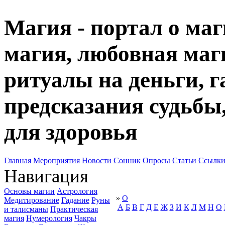
Магия - портал о маг
магия, любовная маги
ритуалы на деньги, г
предсказания судьбы
для здоровья
Главная
Мероприятия
Новости
Сонник
Опросы
Статьи
Ссылк
Навигация
Основы магии
Астрология
»
О
Медитирование
Гадание
Руны
А
Б
В
Г
Д
Е
Ж
З
И
К
Л
М
Н
О
и талисманы
Практическая
магия
Нумерология
Чакры