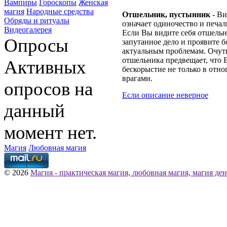
Вампиры
Гороскопы
Женская
магия
Народные средства
Отшельник, пустынник
- Ви
Обряды и ритуалы
означает одиночество и печаль
Видеогалерея
Если Вы видите себя отшельн
Опросы
запутанное дело и проявите 
актуальным проблемам. Очути
отшельника предвещает, что 
Активных
бескорыстие не только в отно
врагами.
опросов на
Если описание неверное
данный
момент нет.
Магия
Любовная магия
© 2026
Магия - практическая магия, любовная магия, магия ден