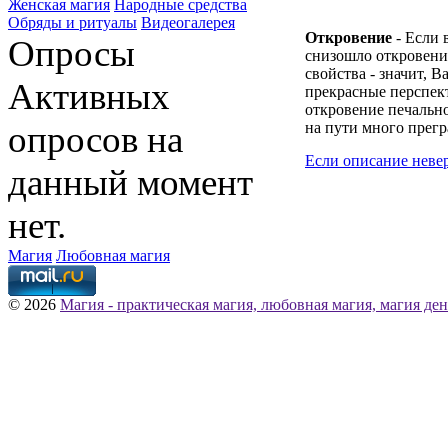
Женская магия
Народные средства
Обряды и ритуалы
Видеогалерея
Откровение
- Если 
Опросы
снизошло откровени
свойства - значит, 
Активных
прекрасные перспек
откровение печально,
опросов на
на пути много прегр
Если описание неве
данный момент
нет.
Магия
Любовная магия
© 2026
Магия - практическая магия, любовная магия, магия ден