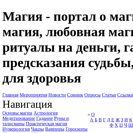
Магия - портал о маг
магия, любовная маги
ритуалы на деньги, г
предсказания судьбы
для здоровья
Главная
Мероприятия
Новости
Сонник
Опросы
Статьи
Ссылк
Навигация
Основы магии
Астрология
»
О
Медитирование
Гадание
Руны и
А
Б
В
Г
Д
Е
Ж
З
И
К
талисманы
Практическая магия
Ф
Х
Ц
Ч
Ш
Нумерология
Чакры
Вампиры
Гороскопы