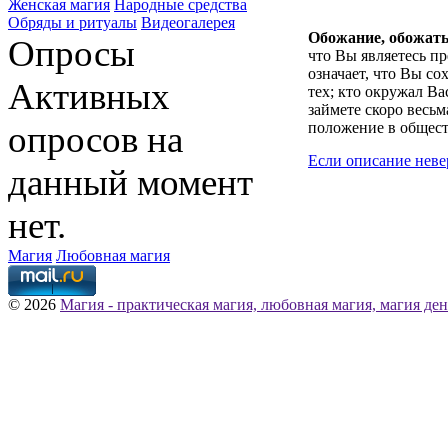
Женская магия
Народные средства
Обряды и ритуалы
Видеогалерея
Обожание, обожат
Опросы
что Вы являетесь п
означает, что Вы со
Активных
тех; кто окружал Вас
займете скоро весьм
опросов на
положение в общест
Если описание неве
данный момент
нет.
Магия
Любовная магия
© 2026
Магия - практическая магия, любовная магия, магия ден