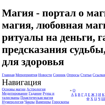
Магия - портал о маг
магия, любовная маги
ритуалы на деньги, г
предсказания судьбы
для здоровья
Главная
Мероприятия
Новости
Сонник
Опросы
Статьи
Ссылк
Навигация
Основы магии
Астрология
»
О
Медитирование
Гадание
Руны и
А
Б
В
Г
Д
Е
Ж
З
И
К
талисманы
Практическая магия
Ф
Х
Ц
Ч
Ш
Нумерология
Чакры
Вампиры
Гороскопы