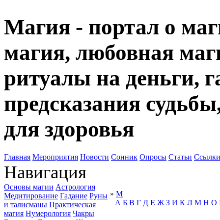
Магия - портал о маг
магия, любовная маги
ритуалы на деньги, г
предсказания судьбы
для здоровья
Главная
Мероприятия
Новости
Сонник
Опросы
Статьи
Ссылк
Навигация
Основы магии
Астрология
»
М
Медитирование
Гадание
Руны
А
Б
В
Г
Д
Е
Ж
З
И
К
Л
М
Н
О
и талисманы
Практическая
магия
Нумерология
Чакры