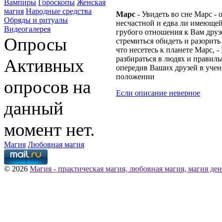
Вампиры
Гороскопы
Женская
магия
Народные средства
Марс
- Увидеть во сне Марс - 
Обряды и ритуалы
несчастной и едва ли имеющей
Видеогалерея
грубого отношения к Вам друз
Опросы
стремиться обидеть и разорить
что несетесь к планете Марс, -
разбираться в людях и правиль
Активных
опередив Ваших друзей в уче
положении
опросов на
Если описание неверное
данный
момент нет.
Магия
Любовная магия
© 2026
Магия - практическая магия, любовная магия, магия ден