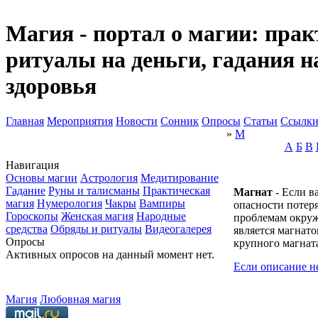
Магия - портал о магии: прак
ритуалы на деньги, гадания н
здоровья
Главная
Мероприятия
Новости
Сонник
Опросы
Статьи
Ссылк
»
М
А
Б
В
Навигация
Основы магии
Астрология
Медитирование
Гадание
Руны и талисманы
Практическая
Магнат
- Если в
магия
Нумерология
Чакры
Вампиры
опасности потер
Гороскопы
Женская магия
Народные
проблемам окруж
средства
Обряды и ритуалы
Видеогалерея
является магнато
Опросы
крупного магната
Активных опросов на данный момент нет.
Если описание н
Магия
Любовная магия