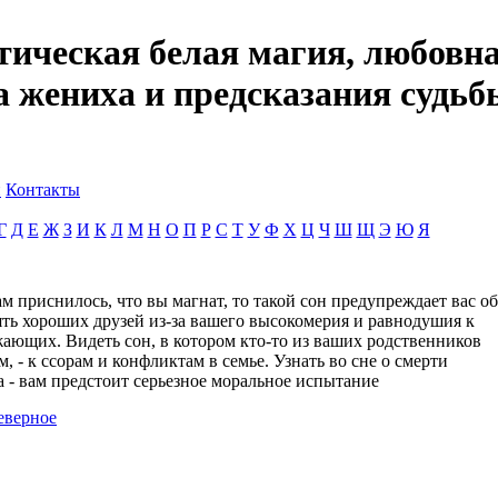
тическая белая магия, любовна
а жениха и предсказания судьб
и
Контакты
Г
Д
Е
Ж
З
И
К
Л
М
Н
О
П
Р
С
Т
У
Ф
Х
Ц
Ч
Ш
Щ
Э
Ю
Я
ам приснилось, что вы магнат, то такой сон предупреждает вас об
ять хороших друзей из-за вашего высокомерия и равнодушия к
ающих. Видеть сон, в котором кто-то из ваших родственников
м, - к ссорам и конфликтам в семье. Узнать во сне о смерти
 - вам предстоит серьезное моральное испытание
еверное