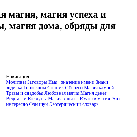
я магия, магия успеха и
ы, магия дома, обряды для
Навигация
Молитвы
Заговоры
Имя - значение имени
Знаки
зодиака
Гороскопы
Сонник
Обереги
Магия камней
Травы и снадобья
Любовная магия
Магия денег
Ведьмы и Колдуны
Магия защиты
Юмор в магии
Это
интересно
Фэн шуй
Эзотерический словарь