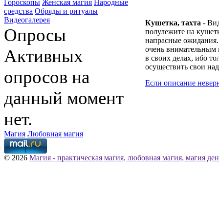
Гороскопы
Женская магия
Народные
средства
Обряды и ритуалы
Видеогалерея
Кушетка, тахта
- Ви
Опросы
полулежите на кушетк
напрасные ожидания.
очень внимательным
Активных
в своих делах, ибо т
осуществить свои на
опросов на
Если описание невер
данный момент
нет.
Магия
Любовная магия
© 2026
Магия - практическая магия, любовная магия, магия ден