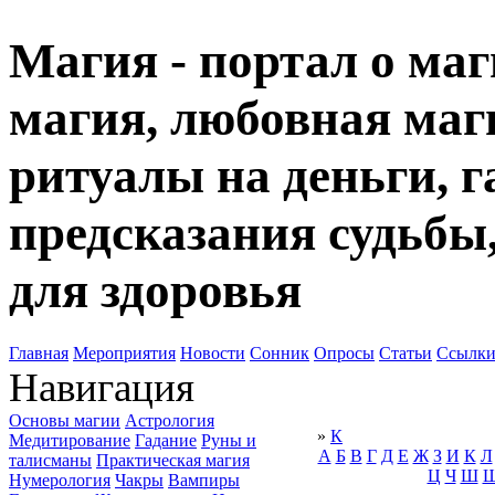
Магия - портал о маг
магия, любовная маги
ритуалы на деньги, г
предсказания судьбы
для здоровья
Главная
Мероприятия
Новости
Сонник
Опросы
Статьи
Ссылк
Навигация
Основы магии
Астрология
»
К
Медитирование
Гадание
Руны и
А
Б
В
Г
Д
Е
Ж
З
И
К
Л
талисманы
Практическая магия
Ц
Ч
Ш
Нумерология
Чакры
Вампиры