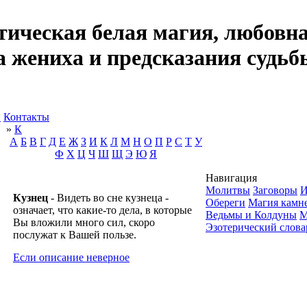
тическая белая магия, любовна
а жениха и предсказания судьб
и
Контакты
»
К
А
Б
В
Г
Д
Е
Ж
З
И
К
Л
М
Н
О
П
Р
С
Т
У
Ф
Х
Ц
Ч
Ш
Щ
Э
Ю
Я
Навигация
Молитвы
Заговоры
И
Кузнец
- Видеть во сне кузнеца -
Обереги
Магия камн
означает, что какие-то дела, в которые
Ведьмы и Колдуны
М
Вы вложили много сил, скоро
Эзотерический слова
послужат к Вашей пользе.
Если описание неверное