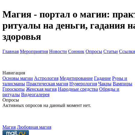
Магия - портал о магии: прак
ритуалы на деньги, гадания н
здоровья
Главная
Мероприятия
Новости
Сонник
Опросы
Статьи
Ссылк
Навигация
Основы магии
Астрология
Медитирование
Гадание
Руны и
талисманы
Практическая магия
Нумерология
Чакры
Вампиры
Гороскопы
Женская магия
Народные средства
Обряды и
ритуалы
Видеогалерея
Опросы
Активных опросов на данный момент нет.
Магия
Любовная магия