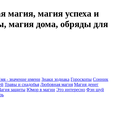
я магия, магия успеха и
ы, магия дома, обряды для
мя - значение имени
Знаки зодиака
Гороскопы
Сонник
ей
Травы и снадобья
Любовная магия
Магия денег
агия защиты
Юмор в магии
Это интересно
Фэн шуй
рь