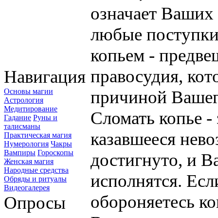
означает Ваших 
любые поступки
копьем - предв
правосудия, кот
Навигация
Основы магии
причиной Вашег
Астрология
Медитирование
Сломать копье - 
Гадание
Руны и
талисманы
казавшееся нев
Практическая магия
Нумерология
Чакры
Вампиры
Гороскопы
достигнуто, и В
Женская магия
Народные средства
исполнятся. Есл
Обряды и ритуалы
Видеогалерея
обороняетесь к
Опросы