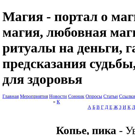
Магия - портал о маг
магия, любовная маги
ритуалы на деньги, г
предсказания судьбы
для здоровья
Главная
Мероприятия
Новости
Сонник
Опросы
Статьи
Ссылк
»
К
А
Б
В
Г
Д
Е
Ж
З
И
К
Копье, пика
- У