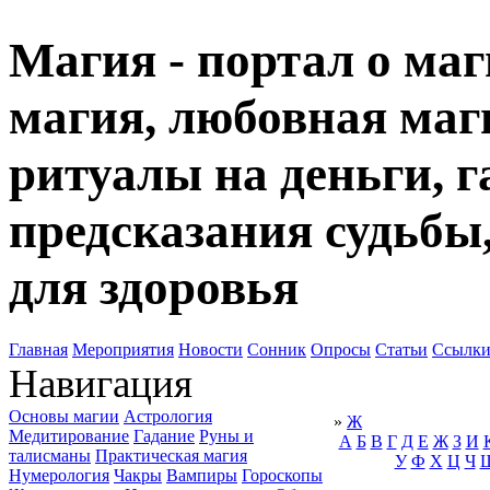
Магия - портал о маг
магия, любовная маги
ритуалы на деньги, г
предсказания судьбы
для здоровья
Главная
Мероприятия
Новости
Сонник
Опросы
Статьи
Ссылк
Навигация
Основы магии
Астрология
»
Ж
Медитирование
Гадание
Руны и
А
Б
В
Г
Д
Е
Ж
З
И
талисманы
Практическая магия
У
Ф
Х
Ц
Ч
Нумерология
Чакры
Вампиры
Гороскопы