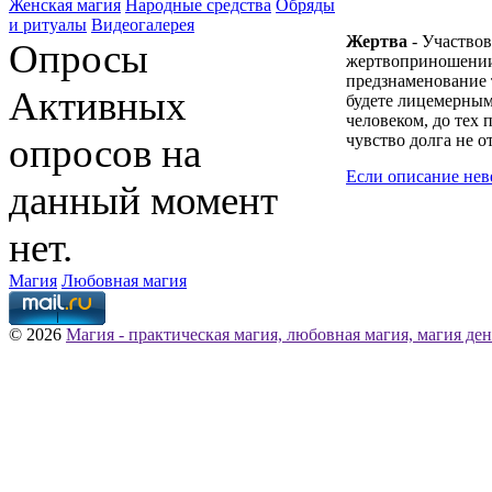
Женская магия
Народные средства
Обряды
и ритуалы
Видеогалерея
Жертва
- Участвов
Опросы
жертвоприношении
предзнаменование 
Активных
будете лицемерны
человеком, до тех 
опросов на
чувство долга не о
Если описание нев
данный момент
нет.
Магия
Любовная магия
© 2026
Магия - практическая магия, любовная магия, магия ден