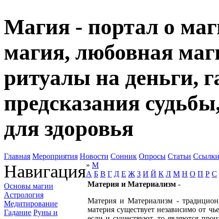
Магия - портал о маг
магия, любовная маги
ритуалы на деньги, г
предсказания судьбы
для здоровья
Главная
Мероприятия
Новости
Сонник
Опросы
Статьи
Ссылк
»
М
Навигация
А
Б
В
Г
Д
Е
Ж
З
И
Й
К
Л
М
Н
О
П
Р
С
Материя и Материализм
-
Основы магии
Астрология
Материя и Материализм - традиционн
Медитирование
материя существует независимо от чьег
Гадание
Руны и
если и существуют, то являются про