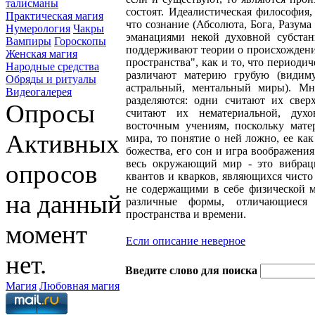
талисманы
состоят. Идеалистическая философия,
Практическая магия
что сознание (Абсолюта, Бога, Разума 
Нумерология
Чакры
эманациями некой духовной субстан
Вампиры
Гороскопы
поддерживают теории о происхождении
Женская магия
пространства", как и то, что периоди
Народные средства
различают материю грубую (видим
Обряды и ритуалы
астральный, ментальный миры). М
Видеогалерея
разделяются: одни считают их свер
Опросы
считают их нематериальной, духо
восточным учениям, поскольку мате
Активных
мира, то понятие о ней ложно, ее как
божества, его сон и игра воображени
весь окружающий мир - это вибраци
опросов
квантов и кварков, являющихся чист
не содержащими в себе физической ма
на данный
различные формы, отличающиеся
пространства и времени.
момент
Если описание неверное
нет.
Введите слово для поиска
Магия
Любовная магия