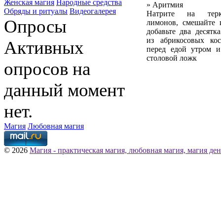
Женская магия
Народные средства
» Аритмия
Обряды и ритуалы
Видеогалерея
Натрите на терк
Опросы
лимонов, смешайте 
добавьте два десятк
из абрикосовых кос
Активных
перед едой утром и
столовой ложк
опросов на
данный момент
нет.
Магия
Любовная магия
© 2026
Магия - практическая магия, любовная магия, магия ден