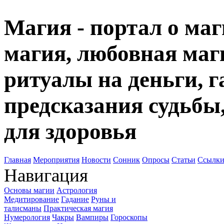
Магия - портал о маг
магия, любовная маги
ритуалы на деньги, г
предсказания судьбы
для здоровья
Главная
Мероприятия
Новости
Сонник
Опросы
Статьи
Ссылк
Навигация
Основы магии
Астрология
Медитирование
Гадание
Руны и
талисманы
Практическая магия
Нумерология
Чакры
Вампиры
Гороскопы