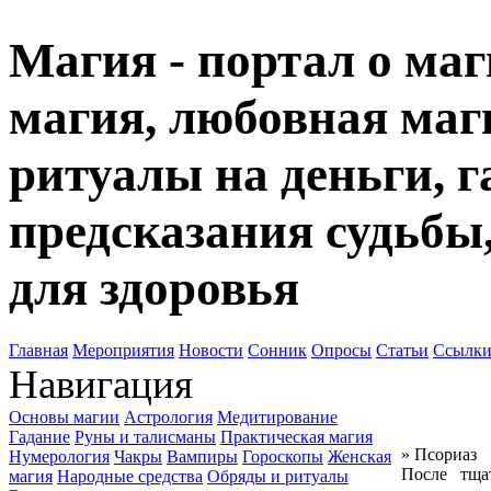
Магия - портал о маг
магия, любовная маги
ритуалы на деньги, г
предсказания судьбы
для здоровья
Главная
Мероприятия
Новости
Сонник
Опросы
Статьи
Ссылк
Навигация
Основы магии
Астрология
Медитирование
Гадание
Руны и талисманы
Практическая магия
» Псориаз
Нумерология
Чакры
Вампиры
Гороскопы
Женская
После тща
магия
Народные средства
Обряды и ритуалы