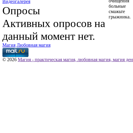
очищения 
Видеогалерея
больные
Опросы
смажьте
грыжника.
Активных опросов на
данный момент нет.
Магия
Любовная магия
© 2026
Магия - практическая магия, любовная магия, магия ден