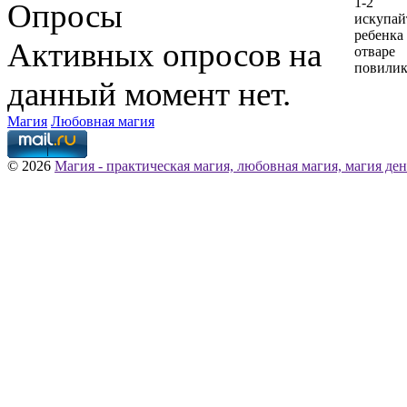
1-2 
Опросы
искупай
ребе
Активных опросов на
отваре
повилик
данный момент нет.
Магия
Любовная магия
© 2026
Магия - практическая магия, любовная магия, магия ден