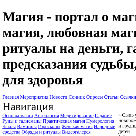
Магия - портал о маг
магия, любовная маги
ритуалы на деньги, г
предсказания судьбы
для здоровья
Главная
Мероприятия
Новости
Сонник
Опросы
Статьи
Ссылк
Навигация
» Сыпь 
Основы магии
Астрология
Медитирование
Гадание
новоро
Руны и талисманы
Практическая магия
Нумерология
и грудн
Чакры
Вампиры
Гороскопы
Женская магия
Народные
детей
средства
Обряды и ритуалы
Видеогалерея