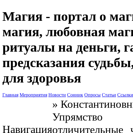
Магия - портал о маг
магия, любовная маги
ритуалы на деньги, г
предсказания судьбы
для здоровья
Главная
Мероприятия
Новости
Сонник
Опросы
Статьи
Ссылк
» Константинов
Упрямство 
Навигация
отличительные 