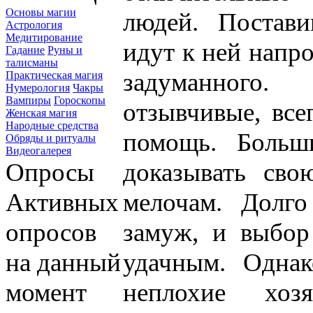
Основы магии
людей. Постави
Астрология
Медитирование
идут к ней напр
Гадание
Руны и
талисманы
задуманного
Практическая магия
Нумерология
Чакры
Вампиры
Гороскопы
отзывчивые, все
Женская магия
Народные средства
помощь. Больш
Обряды и ритуалы
Видеогалерея
Опросы
доказывать св
Активных
мелочам. Долг
опросов
замуж, и выбор
на данный
удачным. Одна
момент
неплохие хо