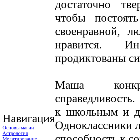
достаточно тве
чтобы постоят
своенравной, л
нравится. И
продиктованы с
Маша конк
справедливость.
к школьным и д
Навигация
Одноклассники л
Основы магии
Астрология
способность к с
Медитирование