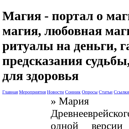
Магия - портал о маг
магия, любовная маги
ритуалы на деньги, г
предсказания судьбы
для здоровья
Главная
Мероприятия
Новости
Сонник
Опросы
Статьи
Ссылк
» Мария
Древнееврейск
одной версии