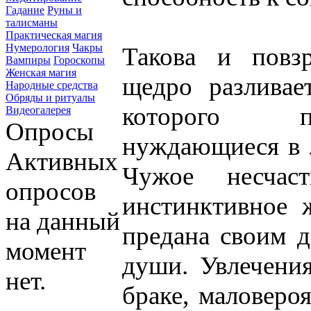
Гадание
Руны и
талисманы
Практическая магия
Нумерология
Чакры
Такова и повз
Вампиры
Гороскопы
Женская магия
щедро разливае
Народные средства
Обряды и ритуалы
которого п
Видеогалерея
Опросы
нуждающиеся в л
Активных
Чужое несчас
опросов
инстинктивное 
на данный
предана своим д
момент
души. Увлечения
нет.
браке, маловеро