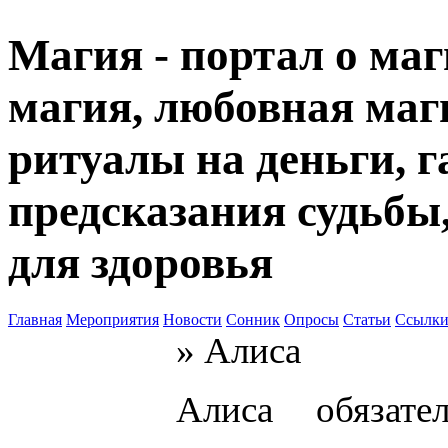
Магия - портал о маг
магия, любовная маги
ритуалы на деньги, г
предсказания судьбы
для здоровья
Главная
Мероприятия
Новости
Сонник
Опросы
Статьи
Ссылк
» Алиса
Алиса обязате