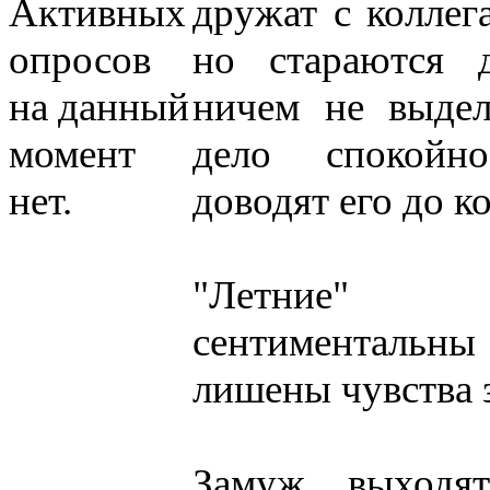
Активных
дружат с коллег
опросов
но стараются д
на данный
ничем не выдел
момент
дело спокойн
нет.
доводят его до к
"Летние"
сентименталь
лишены чувства 
Замуж выходя