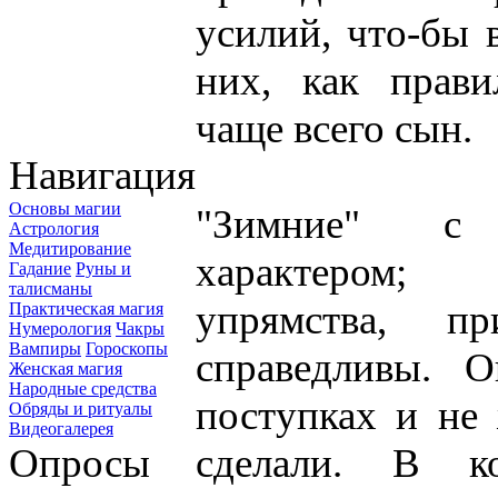
усилий, что-бы 
них, как прави
чаще всего сын.
Навигация
Основы магии
"Зимние" с 
Астрология
Медитирование
характером;
Гадание
Руны и
талисманы
упрямства, пр
Практическая магия
Нумерология
Чакры
Вампиры
Гороскопы
справедливы. 
Женская магия
Народные средства
поступках и не
Обряды и ритуалы
Видеогалерея
Опросы
сделали. В ко