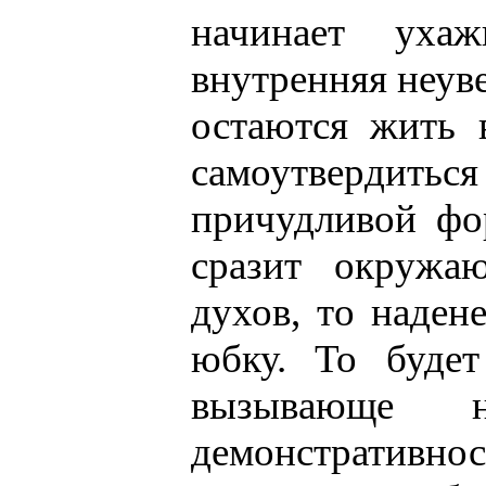
начинает уха
внутренняя неуве
остаются жить 
самоутвердить
причудливой фо
сразит окружа
духов, то наден
юбку. То будет
вызывающе н
демонстративн