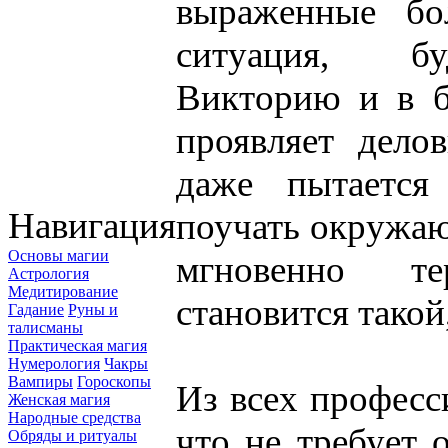
выраженные бо
ситуация, бу
Викторию и в б
проявляет делов
даже пытается
Навигация
поучать окружаю
Основы магии
мгновенно т
Астрология
Медитирование
становится такой,
Гадание
Руны и
талисманы
Практическая магия
Нумерология
Чакры
Вампиры
Гороскопы
Из всех професс
Женская магия
Народные средства
что не требует 
Обряды и ритуалы