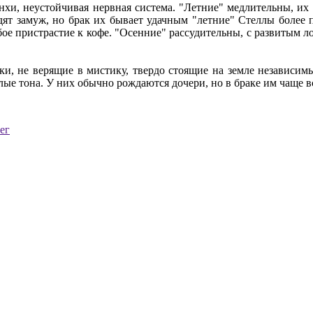
нхи, неустойчивая нервная система. "Летние" медлительны, их 
дят замуж, но брак их бывает удачным "летние" Стеллы более
бое пристрастие к кофе. "Осенние" рассудительны, с развитым л
тки, не верящие в мистику, твердо стоящие на земле независи
лые тона. У них обычно рождаются дочери, но в браке им чаще вс
ег