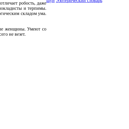
шуй
Эзотерический словарь
отличает робость, даже
 покладисты и терпимы.
огическим складом ума.
мые женщины. Умеют со
его не везет.