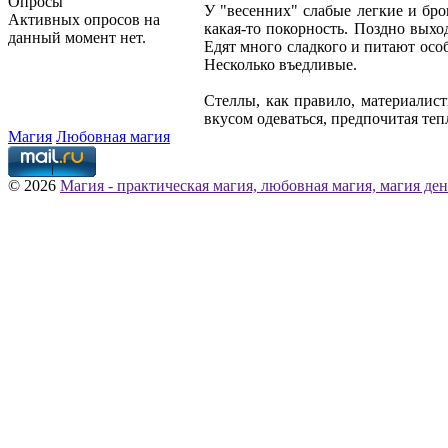
Опросы
У "весенних" слабые легкие и бро
Активных опросов на
какая-то покорность. Поздно выхо
данный момент нет.
Едят много сладкого и питают осо
Несколько въедливые.
Стеллы, как правило, материалис
вкусом одеваться, предпочитая теп
Магия
Любовная магия
© 2026
Магия - практическая магия, любовная магия, магия ден