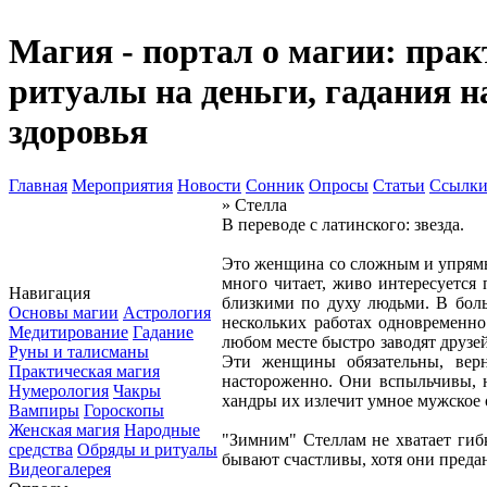
Магия - портал о магии: прак
ритуалы на деньги, гадания н
здоровья
Главная
Мероприятия
Новости
Сонник
Опросы
Статьи
Ссылк
» Стелла
В переводе с латинского: звезда.
Это женщина со сложным и упрямы
много читает, живо интересуется
Навигация
близкими по духу людьми. В бол
Основы магии
Астрология
нескольких работах одновременно
Медитирование
Гадание
любом месте быстро заводят друзей
Руны и талисманы
Эти женщины обязательны, верн
Практическая магия
настороженно. Они вспыльчивы, 
Нумерология
Чакры
хандры их излечит умное мужское 
Вампиры
Гороскопы
Женская магия
Народные
"Зимним" Стеллам не хватает гиб
средства
Обряды и ритуалы
бывают счастливы, хотя они преда
Видеогалерея