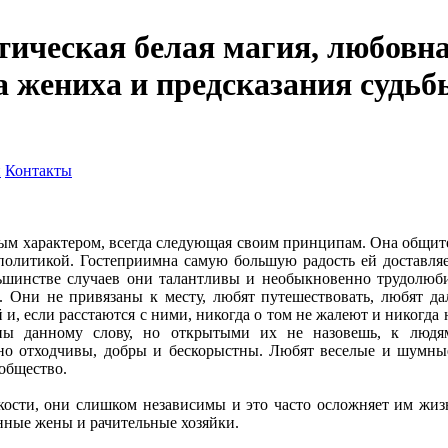
тическая белая магия, любовна
а жениха и предсказания судьб
и
Контакты
м характером, всегда следующая своим принципам. Она общите
 политикой. Гостеприимна самую большую радость ей доставляе
ьшинстве случаев они талантливы и необыкновенно трудолюби
. Они не привязаны к месту, любят путешествовать, любят да
 и, если расстаются с ними, никогда о том не жалеют и никогда
ы данному слову, но открытыми их не назовешь, к людям
но отходчивы, добры и бескорыстны. Любят веселые и шумн
общество.
кости, они слишком независимы и это часто осложняет им жизн
нные жены и рачительные хозяйки.