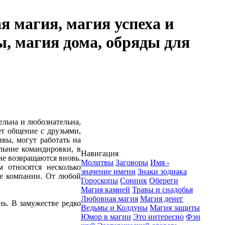
я магия, магия успеха и
ы, магия дома, обряды для
льна и любознательна,
т общение с друзьями,
вы, могут работать на
льние командировки, в
Навигация
 не возвращаются вновь.
Молитвы
Заговоры
Имя -
 относятся несколько
значение имени
Знаки зодиака
ые компании. От любой
Гороскопы
Сонник
Обереги
Магия камней
Травы и снадобья
Любовная магия
Магия денег
ь. В замужестве редко
Ведьмы и Колдуны
Магия защиты
Юмор в магии
Это интересно
Фэн