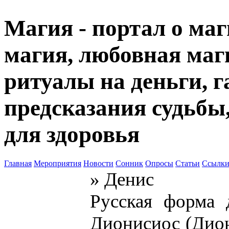
Магия - портал о маг
магия, любовная маги
ритуалы на деньги, г
предсказания судьбы
для здоровья
Главная
Мероприятия
Новости
Сонник
Опросы
Статьи
Ссылк
» Денис
Русская форма 
Дионисиос (Дион