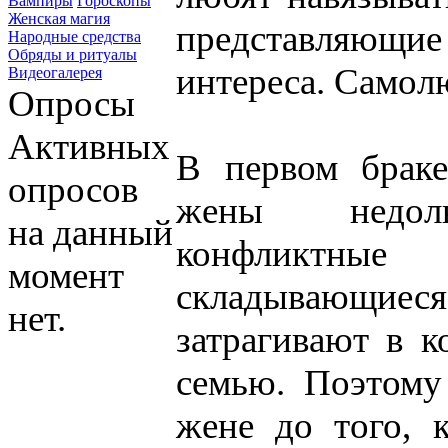
Вампиры
Гороскопы
Женская магия
представляющ
Народные средства
Обряды и ритуалы
интереса. Самол
Видеогалерея
Опросы
Активных
В первом браке
опросов
жены недолю
на данный
конфликтн
момент
складывающ
нет.
затрагивают в 
семью. Поэтому
жене до того, 