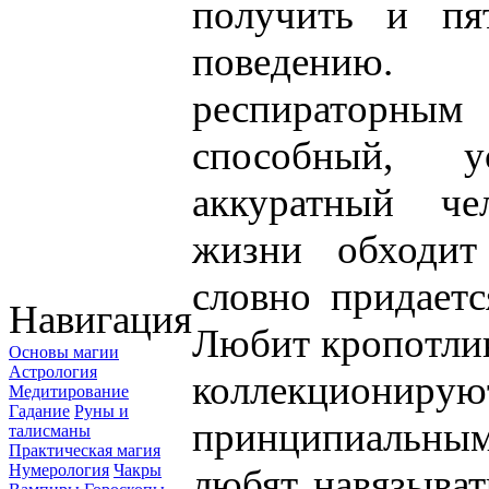
получить и пя
поведению. 
респираторны
способный, 
аккуратный че
жизни обходит
словно придаетс
Навигация
Любит кропотлив
Основы магии
Астрология
коллекционир
Медитирование
Гадание
Руны и
принципиальны
талисманы
Практическая магия
Нумерология
Чакры
любят навязыва