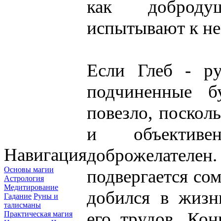
как доброду
испытывают к не
Если Глеб - ру
подчиненные б
повезло, посколь
и объекти
Навигация
доброжелателен
Основы магии
подвергается сом
Астрология
Медитирование
добился в жизни
Гадание
Руны и
талисманы
его трудов. Кон
Практическая магия