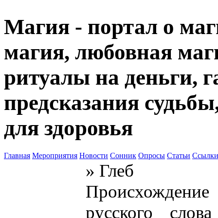
Магия - портал о маг
магия, любовная маги
ритуалы на деньги, г
предсказания судьбы
для здоровья
Главная
Мероприятия
Новости
Сонник
Опросы
Статьи
Ссылк
» Глеб
Происхождение 
русского слова