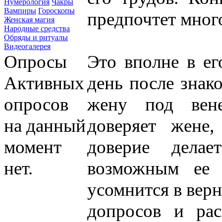
Нумерология
Чакры
Вампиры
Гороскопы
предпочтет мно
Женская магия
Народные средства
Обряды и ритуалы
Видеогалерея
Опросы
Это вполне в ег
Активных
день после знак
опросов
жену под вене
на данный
доверяет жене,
момент
доверие дела
нет.
возможным ее 
усомнится в верн
допросов и рас