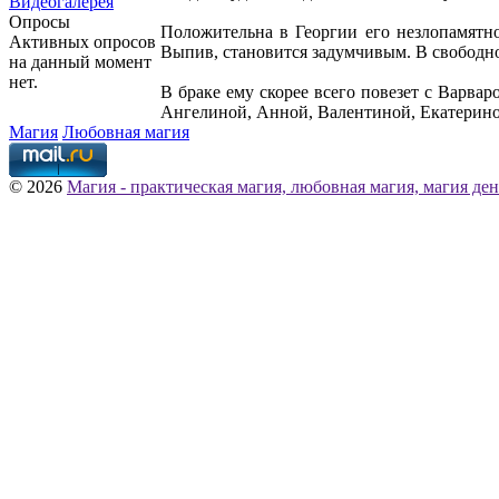
Видеогалерея
Опросы
Положительна в Георгии его незлопамятно
Активных опросов
Выпив, становится задумчивым. В свободно
на данный момент
нет.
В браке ему скорее всего повезет с Варва
Ангелиной, Анной, Валентиной, Екатерино
Магия
Любовная магия
© 2026
Магия - практическая магия, любовная магия, магия ден