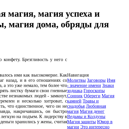
я магия, магия успеха и
ы, магия дома, обряды для
 конфету. Брезгливость у него с
ивалось ими как высокомерие. Как
Навигация
аг назад, и в его отношениях со
Молитвы
Заговоры
Имя
 а это уже немало, тем более что
- значение имени
Знаки
ерять листку бумаги свои гневные
зодиака
Гороскопы
стве незнакомых людей - замкнут,
Сонник
Обереги
Магия
ремлен и несколько хитроват, с
камней
Травы и
ь, что единственное, чего он не
снадобья
Любовная
равда, накричавшись, он быстро
магия
Магия денег
легкую на подъем. К лидерству в
Ведьмы и Колдуны
 деньги хранились у жены, считая
Магия защиты
Юмор в
магии
Это интересно