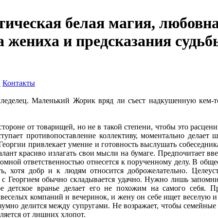
тическая белая магия, любовна
а жениха и предсказания судьб
и
Контакты
емледелец. Маленький Жорик вряд ли съест надкушенную кем-то
стороне от товарищей, но не в такой степени, чтобы это расцен
ступает противопоставление коллективу, моментально делает ш
Георгии привлекает умение и готовность выслушать собеседника,
алант красиво излагать свои мысли на бумаге. Предпочитает вв
ромной ответственностью отнесется к порученному делу. В обще
ь, хотя добр и к людям относится доброжелательно. Целеуст
 Георгием обычно складывается удачно. Нужно лишь запомнит
е детское вранье делает его не похожим на самого себя. П
веселых компаний и вечеринок, и жену он себе ищет веселую и 
разумно делится между супругами. Не возражает, чтобы семейные
вляется от лишних хлопот.