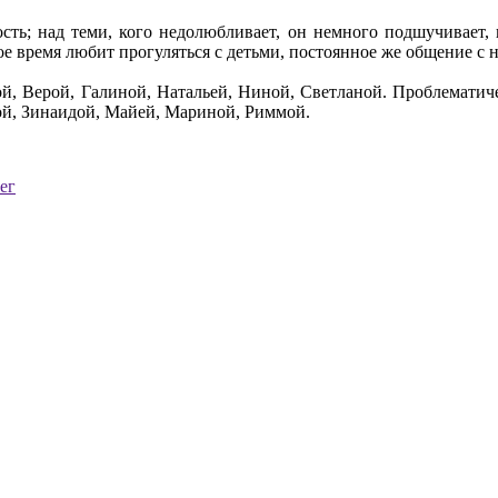
сть; над теми, кого недолюбливает, он немного подшучивает, 
е время любит прогуляться с детьми, постоянное же общение с н
рой, Верой, Галиной, Натальей, Ниной, Светланой. Проблематич
й, Зинаидой, Майей, Мариной, Риммой.
ег