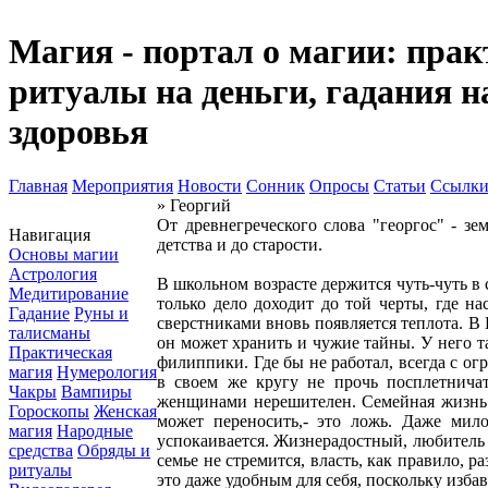
Магия - портал о магии: прак
ритуалы на деньги, гадания н
здоровья
Главная
Мероприятия
Новости
Сонник
Опросы
Статьи
Ссылк
» Георгий
От древнегреческого слова "георгос" - з
Навигация
детства и до старости.
Основы магии
Астрология
В школьном возрасте держится чуть-чуть в 
Медитирование
только дело доходит до той черты, где на
Гадание
Руны и
сверстниками вновь появляется теплота. В 
талисманы
он может хранить и чужие тайны. У него т
Практическая
филиппики. Где бы не работал, всегда с ог
магия
Нумерология
в своем же кругу не прочь посплетничат
Чакры
Вампиры
женщинами нерешителен. Семейная жизнь с
Гороскопы
Женская
может переносить,- это ложь. Даже мило
магия
Народные
успокаивается. Жизнерадостный, любитель 
средства
Обряды и
семье не стремится, власть, как правило, 
ритуалы
это даже удобным для себя, поскольку изба