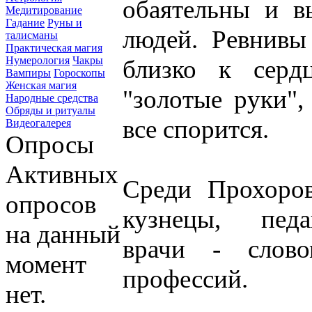
обаятельны и в
Медитирование
Гадание
Руны и
людей. Ревнивы
талисманы
Практическая магия
Нумерология
Чакры
близко к серд
Вампиры
Гороскопы
Женская магия
"золотые руки",
Народные средства
Обряды и ритуалы
все спорится.
Видеогалерея
Опросы
Активных
Среди Прохоров
опросов
кузнецы, педа
на данный
врачи - слов
момент
профессий.
нет.