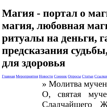
Магия - портал о маг
магия, любовная маги
ритуалы на деньги, г
предсказания судьбы
для здоровья
Главная
Мероприятия
Новости
Сонник
Опросы
Статьи
Ссылк
» Молитва мучен
О, святая муче
Сладчайшего Ж