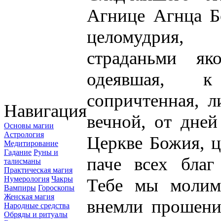
Агнице Агнца Б
целомудрия,
страданьми як
одеявшая, 
сопричтенная, 
Навигация
вечной, от дне
Основы магии
Астрология
Церкве Божия, 
Медитирование
Гадание
Руны и
паче всех благ
талисманы
Практическая магия
Нумерология
Чакры
Тебе мы молим
Вампиры
Гороскопы
Женская магия
внемли прошен
Народные средства
Обряды и ритуалы