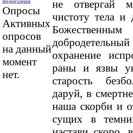
не отвергай м
Видеогалерея
Опросы
чистоту тела и
Активных
Божественны
опросов
добродетельный
на данный
охранение исп
момент
раны и язвы ув
нет.
старость безб
даруй, в смертн
наша скорби и о
сущих в темни
настави скоро, 