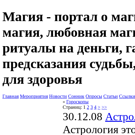
Магия - портал о маг
магия, любовная маги
ритуалы на деньги, г
предсказания судьбы
для здоровья
Главная
Мероприятия
Новости
Сонник
Опросы
Статьи
Ссылк
»
Гороскопы
Страниц:
1
2
3
4
>
>>
30.12.08
Астро
Астрология эт