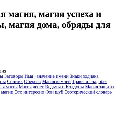
я магия, магия успеха и
ы, магия дома, обряды для
ция
вы
Заговоры
Имя - значение имени
Знаки зодиака
опы
Сонник
Обереги
Магия камней
Травы и снадобья
ая магия
Магия денег
Ведьмы и Колдуны
Магия защиты
 магии
Это интересно
Фэн шуй
Эзотерический словарь