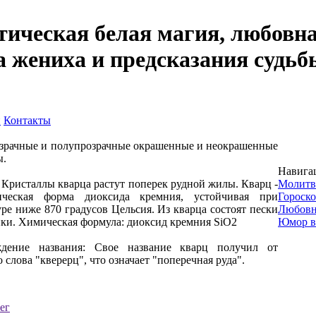
тическая белая магия, любовна
а жениха и предсказания судьб
и
Контакты
озрачные и полупрозрачные окрашенные и неокрашенные
ы.
Навига
 Кристаллы кварца растут поперек рудной жилы. Кварц -
Молит
лическая форма диоксида кремния, устойчивая при
Гороск
ре ниже 870 градусов Цельсия. Из кварца состоят пески
Любовн
ики. Химическая формула: диоксид кремния SiO2
Юмор в
ждение названия: Свое название кварц получил от
 слова "кверерц", что означает "поперечная руда".
ег