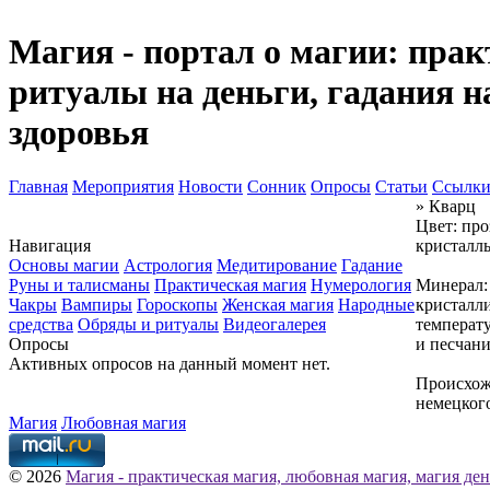
Магия - портал о магии: прак
ритуалы на деньги, гадания н
здоровья
Главная
Мероприятия
Новости
Сонник
Опросы
Статьи
Ссылк
» Кварц
Цвет: пр
Навигация
кристалл
Основы магии
Астрология
Медитирование
Гадание
Руны и талисманы
Практическая магия
Нумерология
Минерал:
Чакры
Вампиры
Гороскопы
Женская магия
Народные
кристал
средства
Обряды и ритуалы
Видеогалерея
температу
Опросы
и песчан
Активных опросов на данный момент нет.
Происхо
немецкого
Магия
Любовная магия
© 2026
Магия - практическая магия, любовная магия, магия ден