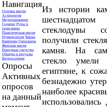
Навигация
Из истории ка
Основы магии
Астрология
шестнадцатом
Медитирование
Гадание
Руны и
стеклодувы с
талисманы
Практическая магия
Нумерология
Чакры
получили стекл
Вампиры
Гороскопы
Женская магия
камня. На сам
Народные средства
Обряды и ритуалы
стекло умели 
Видеогалерея
Опросы
египтяне, к сож
Активных
безнадежно утер
опросов
наиболее красив
на данный
использовались 
момент