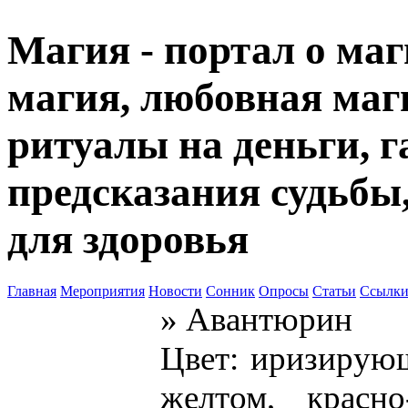
Магия - портал о маг
магия, любовная маги
ритуалы на деньги, г
предсказания судьбы
для здоровья
Главная
Мероприятия
Новости
Сонник
Опросы
Статьи
Ссылк
» Авантюрин
Цвет: иризирующ
желтом, красн