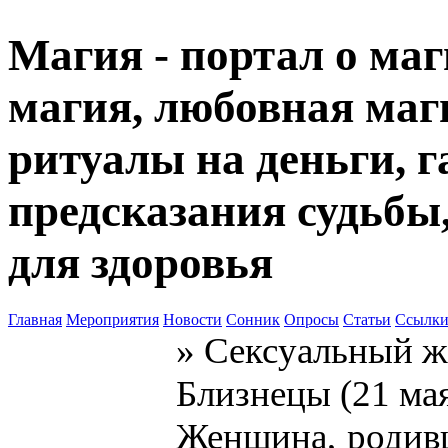
Магия - портал о маг
магия, любовная маги
ритуалы на деньги, г
предсказания судьбы
для здоровья
Главная
Мероприятия
Новости
Сонник
Опросы
Статьи
Ссылк
» Сексуальный ж
Близнецы (21 мая
Женщина, родивш