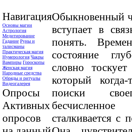
Навигация
Обыкновенный че
Основы магии
вступает в связ
Астрология
Медитирование
понять. Време
Гадание
Руны и
талисманы
состояние глуб
Практическая магия
Нумерология
Чакры
Вампиры
Гороскопы
словно тоскует
Женская магия
Народные средства
который когда-
Обряды и ритуалы
Видеогалерея
Опросы
поиски сво
Активных
бесчисленно
опросов
сталкивается с 
на данный
Она чувствител