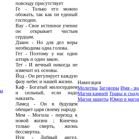
повсюду присутствует
Ге - Только его можно
обожать, так как он единый
господин.
Bay - Свое истинное учение
он открывает чистым
сердцам.
Дзаин - Но для дел веры
необходима одна голова.
Гет - Поэтому у нас один
алтарь и один закон.
Тет - И вечный никогда не
изменит их основы.
Йод - Он регулирует каждую
фазу небес и нашей жизни.
Навигация
Каф - Богатый милосердием
Молитвы
Заговоры
Имя - з
лы
и сильный, если надо
Магия камней
Травы и снад
наказать.
Магия защиты
Юмор в маги
Ламед - Он в будущем
обещает царя своему народу.
Мем - Могила - переход к
новой жизни ; Конечна
только смерть, жизнь
бессмертна.
Нун - Добрый ангел,