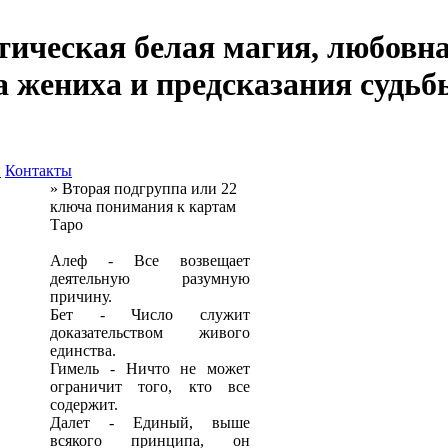
тическая белая магия, любовна
а жениха и предсказания судьб
и
Контакты
» Вторая подгруппа или 22
ключа понимания к картам
Таро
Алеф - Все возвещает
деятельную разумную
причину.
Бет - Число служит
доказательством живого
единства.
Гимель - Ничто не может
ограничит того, кто все
содержит.
Далет - Единый, выше
всякого принципа, он