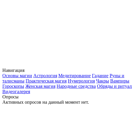
Навигация
Основы магии
Астрология
Медитирование
Гадание
Руны и
талисманы
Практическая магия
Нумерология
Чакры
Вампиры
Гороскопы
Женская магия
Народные средства
Обряды и ритуа
Видеогалерея
Опросы
Активных опросов на данный момент нет.