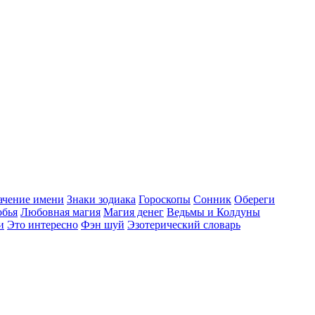
начение имени
Знаки зодиака
Гороскопы
Сонник
Обереги
обья
Любовная магия
Магия денег
Ведьмы и Колдуны
и
Это интересно
Фэн шуй
Эзотерический словарь