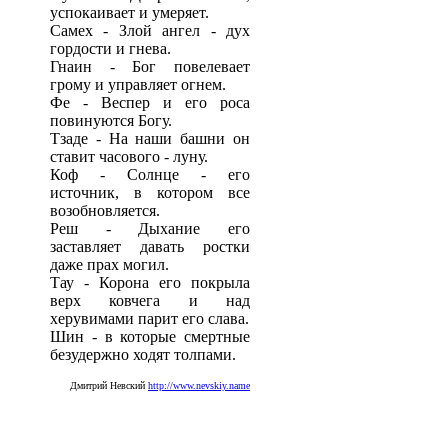
успокаивает и умеряет.
Самех - Злой ангел - дух
гордости и гнева.
Гнаин - Бог повелевает
грому и управляет огнем.
Фе - Веспер и его роса
повинуются Богу.
Тзаде - На наши башни он
ставит часового - луну.
Коф - Солнце - его
источник, в котором все
возобновляется.
Реш - Дыхание его
заставляет давать ростки
даже прах могил.
Тау - Корона его покрыла
верх ковчега и над
херувимами парит его слава.
Шин - в которые смертные
безудержно ходят толпами.
Дмитрий Невский
http://www.nevskiy.name