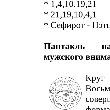
* 1,4,10,19,21
* 21,19,10,4,1
* Сефирот - Нэтц
Пантакль на
мужского внима
Круг 
Вось
сове
форма