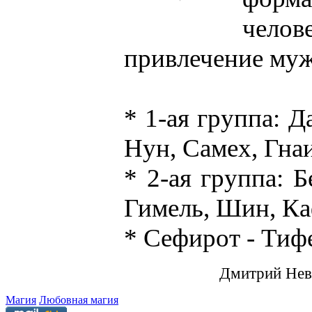
челов
привлечение муж
* 1-ая группа: Д
Нун, Самех, Гнаи
* 2-ая группа: Б
Гимель, Шин, Каф
* Сефирот - Тифе
Дмитрий Не
Магия
Любовная магия