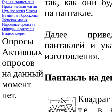
так, как они бу
Руны и талисманы
Практическая магия
на пантакле.
Нумерология
Чакры
Вампиры
Гороскопы
Женская магия
Народные средства
Обряды и ритуалы
Далее приве
Видеогалерея
Опросы
пантаклей и ук
Активных
изготовления.
опросов
на данный
Пантакль на де
момент
нет.
Квадрат 
т.е. в 