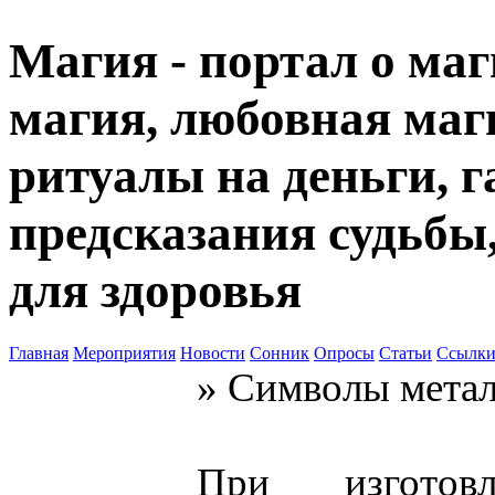
Магия - портал о маг
магия, любовная маги
ритуалы на деньги, г
предсказания судьбы
для здоровья
Главная
Мероприятия
Новости
Сонник
Опросы
Статьи
Ссылк
» Символы мета
При изготовл