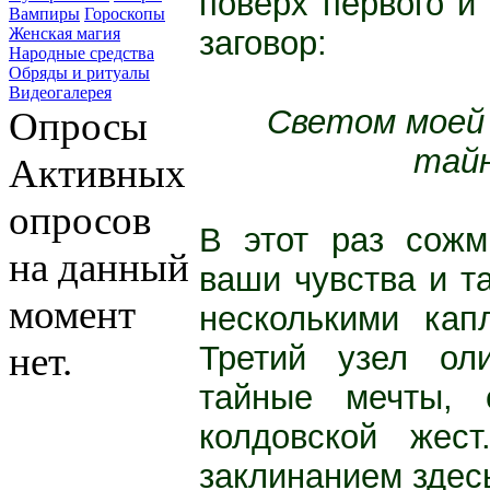
поверх первого и
Вампиры
Гороскопы
заговор:
Женская магия
Народные средства
Обряды и ритуалы
Видеогалерея
Светом моей
Опросы
тайн
Активных
опросов
В этот раз сожм
на данный
ваши чув­ства и 
момент
несколькими кап
Третий узел ол
нет.
тайные меч­ты,
колдовской жес
заклинанием здесь