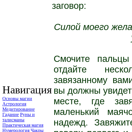
заговор:
Силой моего жел
Смочите пальцы
отдайте не­ск
завязанному вами
Навигация
вы должны увидеть
месте, где зав
Основы магии
Астрология
маленький мая­
Медитирование
Гадание
Руны и
надежд. Завяжит
талисманы
Практическая магия
Нумерология
Чакры