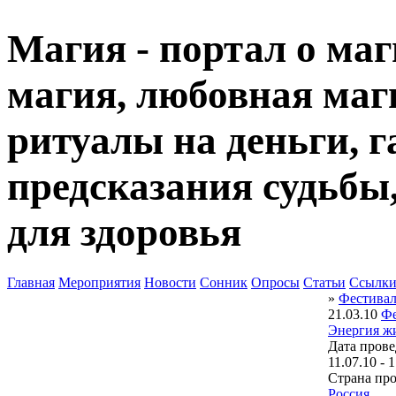
Магия - портал о маг
магия, любовная маги
ритуалы на деньги, г
предсказания судьбы
для здоровья
Главная
Мероприятия
Новости
Сонник
Опросы
Статьи
Ссылк
»
Фестивал
21.03.10
Фе
Энергия ж
Дата прове
11.07.10 - 
Страна про
Россия