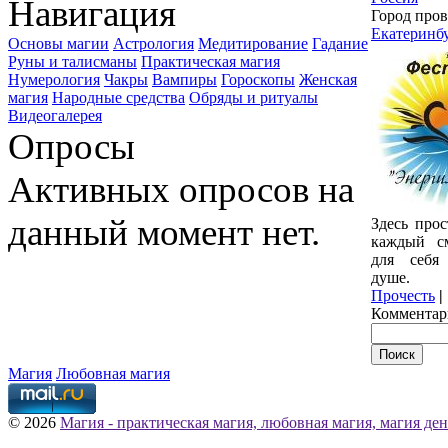
Навигация
Город пров
Екатеринб
Основы магии
Астрология
Медитирование
Гадание
Руны и талисманы
Практическая магия
Нумерология
Чакры
Вампиры
Гороскопы
Женская
магия
Народные средства
Обряды и ритуалы
Видеогалерея
Опросы
Активных опросов на
данный момент нет.
Здесь прос
каждый с
для себя
душе.
Прочесть
|
Комментар
Магия
Любовная магия
© 2026
Магия - практическая магия, любовная магия, магия ден